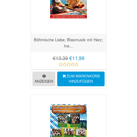
Böhmische Liebe; Blasmusik mit Herz;
Ins...
€13,39
€11,99
ZUM WARENKORB
ANZEIGEN
HINZUFÜGEN