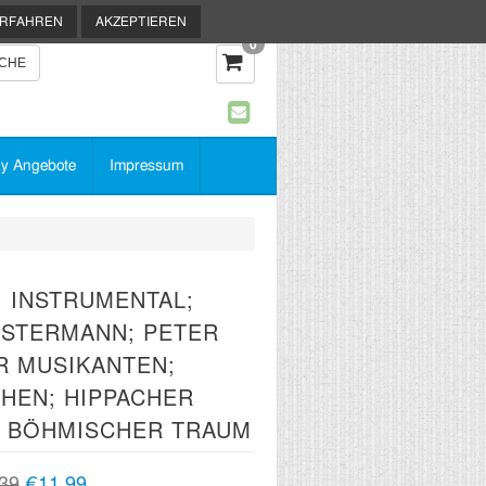
ERFAHREN
AKZEPTIEREN
0
y Angebote
Impressum
; INSTRUMENTAL;
OSTERMANN; PETER
R MUSIKANTEN;
CHEN; HIPPACHER
; BÖHMISCHER TRAUM
39
€11,99