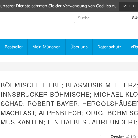
 unserer Dienste stimmen Sie der Verwendung von Cookies zu.
MEHR 
Bestseller
Mein München
Über uns
Datenschutz
eBa
BÖHMISCHE LIEBE; BLASMUSIK MIT HERZ
INNSBRUCKER BÖHMISCHE; MICHAEL KL
SCHAD; ROBERT BAYER; HERGOLSHÄUSE
MACHLAST; ALPENBLECH; ORIG. BÖHMIS
MUSIKANTEN; EIN HALBES JAHRHUNDERT
Preis:
€13,