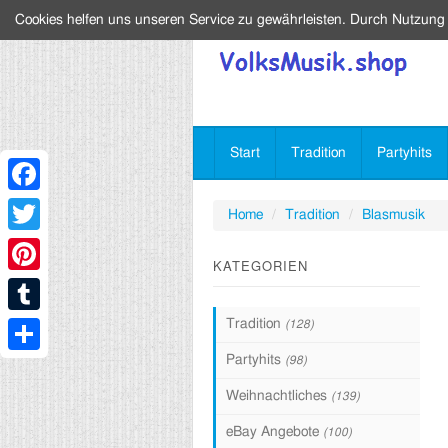
Cookies helfen uns unseren Service zu gewährleisten. Durch Nutzung
Start
Tradition
Partyhits
Facebook
Home
Tradition
Blasmusik
Twitter
KATEGORIEN
Pinterest
Tradition
(128)
Tumblr
Partyhits
(98)
Share
Weihnachtliches
(139)
eBay Angebote
(100)