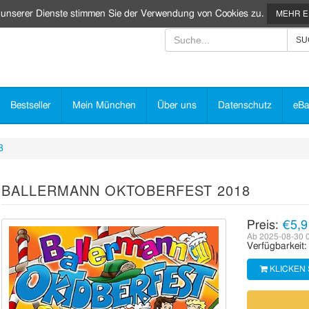
 unserer Dienste stimmen Sie der Verwendung von Cookies zu.
MEHR 
Bestseller
Mein München
Über uns
Datenschutz
eBa
8
BALLERMANN OKTOBERFEST 2018
Preis:
€5,9
Ab 2025-08-30 
Verfügbarkeit
KLICKEN 