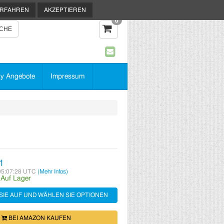
ERFAHREN
AKZEPTIEREN
0
y Angebote
Impressum
1
05:07:28 UTC
(Mehr Infos)
:
Auf Lager
SIE AUF UND WÄHLEN SIE OPTIONEN
BEI AMAZON KAUFEN