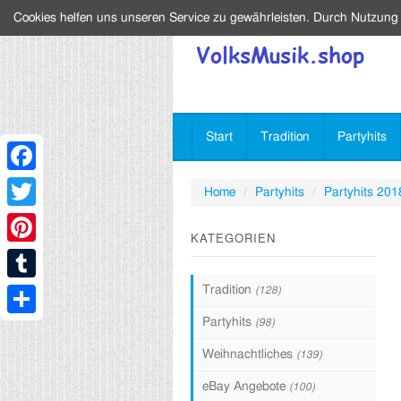
Cookies helfen uns unseren Service zu gewährleisten. Durch Nutzung
Start
Tradition
Partyhits
Facebook
Home
Partyhits
Partyhits 201
Twitter
KATEGORIEN
Pinterest
Tradition
(128)
Tumblr
Partyhits
(98)
Share
Weihnachtliches
(139)
eBay Angebote
(100)