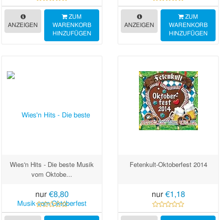
ZUM
ZUM
ANZEIGEN
WARENKORB
ANZEIGEN
WARENKORB
HINZUFÜGEN
HINZUFÜGEN
Wies'n Hits - Die beste Musik
Fetenkult-Oktoberfest 2014
vom Oktobe...
nur
€8,80
nur
€1,18