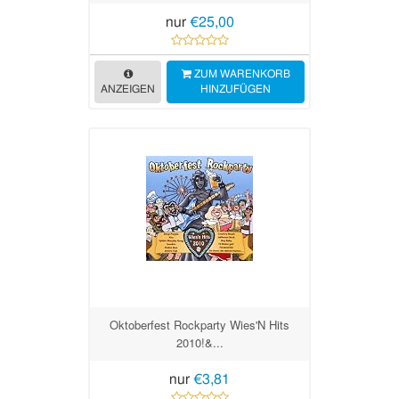
nur
€25,00
ZUM WARENKORB
ANZEIGEN
HINZUFÜGEN
Oktoberfest Rockparty Wies'N Hits
2010!&...
nur
€3,81