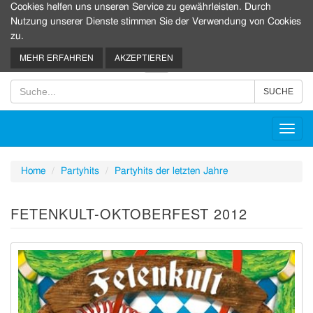
Cookies helfen uns unseren Service zu gewährleisten. Durch
Nutzung unserer Dienste stimmen Sie der Verwendung von Cookies
zu.
0
MEHR ERFAHREN
AKZEPTIEREN
Toggl
navig
Home
Partyhits
Partyhits der letzten Jahre
FETENKULT-OKTOBERFEST 2012