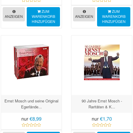
ZUM
ZUM
ANZEIGEN
WARENKORB
ANZEIGEN
WARENKORB
HINZUFÜGEN
HINZUFÜGEN
Ernst Mosch und seine Original
90 Jahre Ernst Mosch -
Egerlände...
Raritäten & K...
nur
€8,99
nur
€1,70