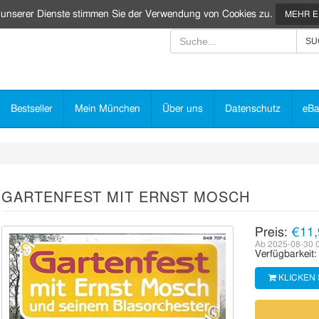
 unserer Dienste stimmen Sie der Verwendung von Cookies zu.
MEHR 
Bestseller
Mein München
Über uns
Datenschutz
eBa
GARTENFEST MIT ERNST MOSCH
Preis:
€11,
Ab 2025-08-30 
Verfügbarkeit
KLICKEN 