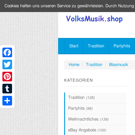
Cookies helfen uns unseren Service zu gewährleisten. Durch Nutzung
Start
Tradition
Partyhits
Facebook
Home
Tradition
Blasmusik
Twitter
KATEGORIEN
Pinterest
Tradition
(128)
Tumblr
Partyhits
(98)
Share
Weihnachtliches
(139)
eBay Angebote
(100)