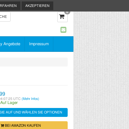
ERFAHREN
AKZEPTIEREN
0
y Angebote
Impressum
99
04:07:25 UTC
(Mehr Infos)
:
Auf Lager
SIE AUF UND WÄHLEN SIE OPTIONEN
BEI AMAZON KAUFEN