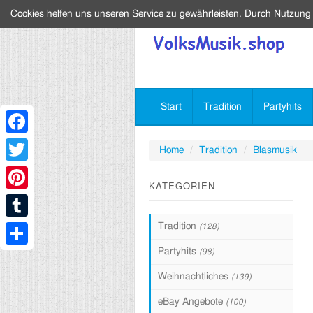
Cookies helfen uns unseren Service zu gewährleisten. Durch Nutzung
Start
Tradition
Partyhits
Facebook
Home
Tradition
Blasmusik
Twitter
KATEGORIEN
Pinterest
Tradition
(128)
Tumblr
Partyhits
(98)
Share
Weihnachtliches
(139)
eBay Angebote
(100)