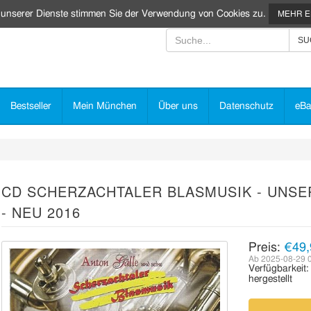
 unserer Dienste stimmen Sie der Verwendung von Cookies zu.
MEHR 
Bestseller
Mein München
Über uns
Datenschutz
eBa
CD SCHERZACHTALER BLASMUSIK - UNSER
- NEU 2016
Preis:
€49,
Ab 2025-08-29 
Verfügbarkeit
hergestellt