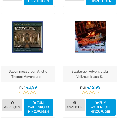
HINZUFÜGEN
HINZUFÜGEN
Bauernmesse von Anette
Salzburger Advent stubn
Thoma; Advent und...
(Volkmusik aus S...
nur
€6,99
nur
€12,99
ZUM
ZUM
ANZEIGEN
WARENKORB
ANZEIGEN
WARENKORB
HINZUFÜGEN
HINZUFÜGEN