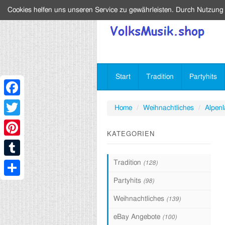
Cookies helfen uns unseren Service zu gewährleisten. Durch Nutzung
Start
Tradition
Partyhits
Facebook
Home
Weihnachtliches
Alpenl
Twitter
KATEGORIEN
Pinterest
Tradition
(128)
Tumblr
Partyhits
(98)
Share
Weihnachtliches
(139)
eBay Angebote
(100)