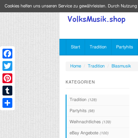
Cookies helfen uns unseren Service zu gewährleisten. Durch Nutzung
Start
Tradition
Partyhits
Facebook
Home
Tradition
Blasmusik
Twitter
KATEGORIEN
Pinterest
Tradition
(128)
Tumblr
Partyhits
(98)
Share
Weihnachtliches
(139)
eBay Angebote
(100)