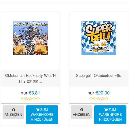
Oktoberfest Rockparty Wies'N
Supergeil!-Oktoberfest Hits
Hits 2010!&...
nur
€3,81
nur
€20,00
ZUM
ZUM
ANZEIGEN
WARENKORB
ANZEIGEN
WARENKORB
HINZUFÜGEN
HINZUFÜGEN