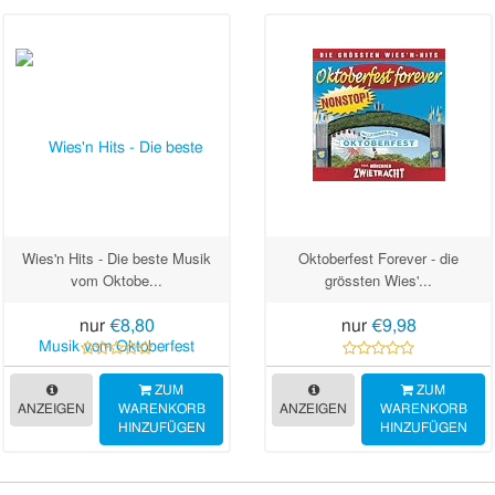
Wies'n Hits - Die beste Musik
Oktoberfest Forever - die
vom Oktobe...
grössten Wies'...
nur
€8,80
nur
€9,98
ZUM
ZUM
ANZEIGEN
WARENKORB
ANZEIGEN
WARENKORB
HINZUFÜGEN
HINZUFÜGEN