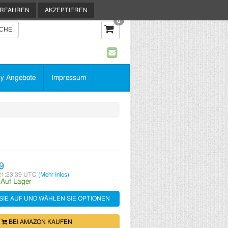
ERFAHREN
AKZEPTIEREN
0
y Angebote
Impressum
9
21:23:39 UTC
(Mehr Infos)
:
Auf Lager
SIE AUF UND WÄHLEN SIE OPTIONEN
BEI AMAZON KAUFEN