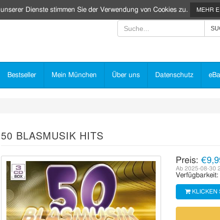
 unserer Dienste stimmen Sie der Verwendung von Cookies zu.
MEHR 
Bestseller
Mein München
Über uns
Datenschutz
eBa
50 BLASMUSIK HITS
Preis:
€9,9
Ab 2025-08-30 
Verfügbarkeit
KLICKEN 